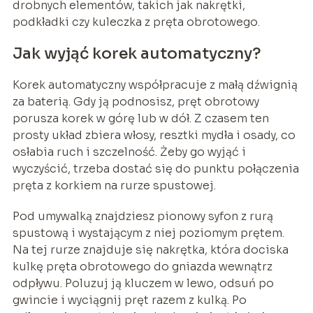
drobnych elementów, takich jak nakrętki,
podkładki czy kuleczka z pręta obrotowego.
Jak wyjąć korek automatyczny?
Korek automatyczny współpracuje z małą dźwignią
za baterią. Gdy ją podnosisz, pręt obrotowy
porusza korek w górę lub w dół. Z czasem ten
prosty układ zbiera włosy, resztki mydła i osady, co
osłabia ruch i szczelność. Żeby go wyjąć i
wyczyścić, trzeba dostać się do punktu połączenia
pręta z korkiem na rurze spustowej.
Pod umywalką znajdziesz pionowy syfon z rurą
spustową i wystającym z niej poziomym prętem.
Na tej rurze znajduje się nakrętka, która dociska
kulkę pręta obrotowego do gniazda wewnątrz
odpływu. Poluzuj ją kluczem w lewo, odsuń po
gwincie i wyciągnij pręt razem z kulką. Po