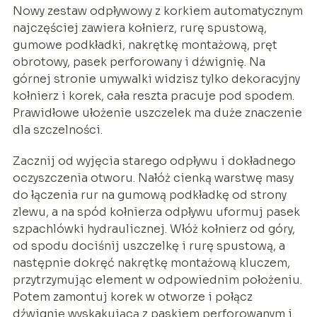
Nowy zestaw odpływowy z korkiem automatycznym
najczęściej zawiera kołnierz, rurę spustową,
gumowe podkładki, nakrętkę montażową, pręt
obrotowy, pasek perforowany i dźwignię. Na
górnej stronie umywalki widzisz tylko dekoracyjny
kołnierz i korek, cała reszta pracuje pod spodem.
Prawidłowe ułożenie uszczelek ma duże znaczenie
dla szczelności.
Zacznij od wyjęcia starego odpływu i dokładnego
oczyszczenia otworu. Nałóż cienką warstwę masy
do łączenia rur na gumową podkładkę od strony
zlewu, a na spód kołnierza odpływu uformuj pasek
szpachlówki hydraulicznej. Włóż kołnierz od góry,
od spodu dociśnij uszczelkę i rurę spustową, a
następnie dokręć nakrętkę montażową kluczem,
przytrzymując element w odpowiednim położeniu.
Potem zamontuj korek w otworze i połącz
dźwignię wyskakującą z paskiem perforowanym i