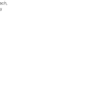
ach,
y