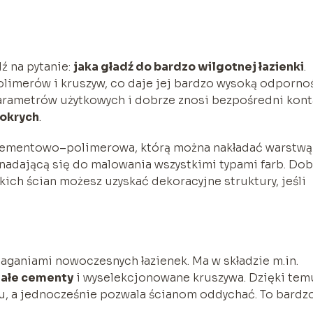
 na pytanie:
jaka gładź do bardzo wilgotnej łazienki
.
limerów i kruszyw, co daje jej bardzo wysoką odporno
 parametrów użytkowych i dobrze znosi bezpośredni kont
mokrych
.
 cementowo–polimerowa, którą można nakładać warstwą
 nadającą się do malowania wszystkimi typami farb. Dob
kich ścian możesz uzyskać dekoracyjne struktury, jeśli
maganiami nowoczesnych łazienek. Ma w składzie m.in.
iałe cementy
i wyselekcjonowane kruszywa. Dzięki tem
u, a jednocześnie pozwala ścianom oddychać. To bardz