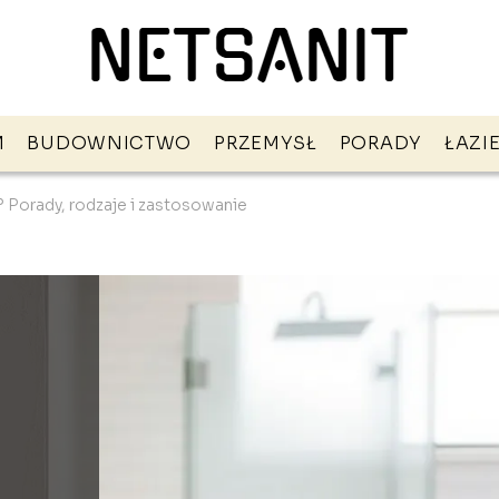
M
BUDOWNICTWO
PRZEMYSŁ
PORADY
ŁAZI
i? Porady, rodzaje i zastosowanie