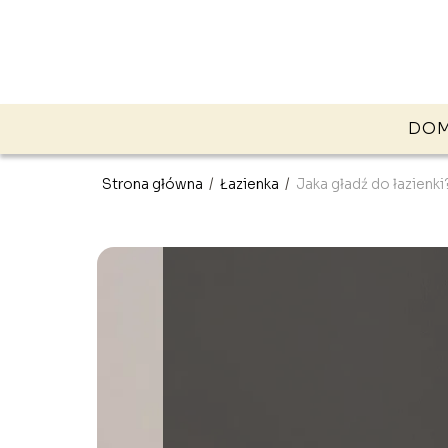
DO
Strona główna
/
Łazienka
/
Jaka gładź do łazienk