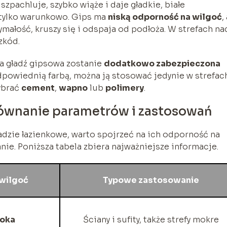
szpachluje, szybko wiąże i daje gładkie, białe
 tylko warunkowo. Gips ma
niską odporność na wilgoć
,
ymałość, kruszy się i odspaja od podłoża. W strefach na
zkód.
 a gładź gipsowa zostanie
dodatkowo zabezpieczona
odpowiednią farbą, można ją stosować jedynie w strefac
ybrać
cement
,
wapno
lub
polimery
.
orównanie parametrów i zastosowań
adzie łazienkowe, warto spojrzeć na ich odporność na
nie. Poniższa tabela zbiera najważniejsze informacje.
wilgoć
Typowe zastosowanie
soka
Ściany i sufity, także strefy mokre