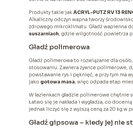
Produkty takie jak
ACRYL-PUTZ RV 13 RE
Alkaliczny odczyn wapna tworzy środowisko 
zdrowego mikroklimatu. Gładź wapienna d
suszarniach
, gdzie wilgotność powietrza 
Gładź polimerowa
Gładź polimerowa to rozwiązanie dla osób,
stosowaniu. Zawiera żywice polimerowe, dz
powstawanie rys i pęknięć, a przy tym ma 
jako
gotowa masa
, więc odpada etap mies
W łazienkach gładzie polimerowe chętnie s
Łatwo się je nakłada i wygładza, co docen
jednak liczyć się z wyższą ceną za 20 kg 
Gładź gipsowa – kiedy jej nie 