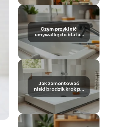
Czym przykleić
umywalkę do blatu?
Najlepsze kleje i
uszczelniacze
Jak zamontować
niski brodzik krok po
kroku?