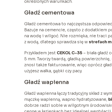
określonych warunkach.
Gładź cementowa
Gładź cementowa to najczęstsza odpowiedź
Bazuje na cemencie, często z dodatkiem po
na wodę i wilgoć. Nie rozmięka, nie traci
z wodą, dlatego sprawdza się w
strefach 
Przykładem jest
CEKOL C-35
– biała gładź
5 mm. Tworzy twardą, gładką powierzchnię,
znosi także fakturowanie, więc oprócz gład
użyjesz wałka, gąbki czy pacy.
Gładź wapienna
Gładź wapienna łączy tradycyjny skład z wy
mączkę wapienną, wapno hydratyzowane,
b
dobrze radzi sobie w wilgotnym środowisk
cenne w łazienkach bez idealnej wentylacji.