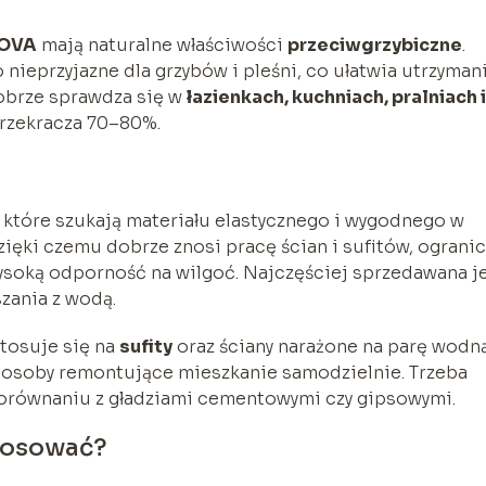
NOVA
mają naturalne właściwości
przeciwgrzybiczne
.
nieprzyjazne dla grzybów i pleśni, co ułatwia utrzyman
obrze sprawdza się w
łazienkach, kuchniach, pralniach i
przekracza 70–80%.
 które szukają materiału elastycznego i wygodnego w
ięki czemu dobrze znosi pracę ścian i sufitów, ograni
wysoką odporność na wilgoć. Najczęściej sprzedawana j
zania z wodą.
tosuje się na
sufity
oraz ściany narażone na parę wodną
ią osoby remontujące mieszkanie samodzielnie. Trzeba
w porównaniu z gładziami cementowymi czy gipsowymi.
stosować?