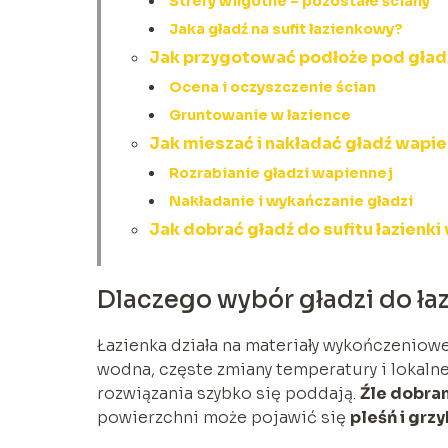
Strefy wilgotne – pozostałe ściany
Jaka gładź na sufit łazienkowy?
Jak przygotować podłoże pod gładź
Ocena i oczyszczenie ścian
Gruntowanie w łazience
Jak mieszać i nakładać gładź wapi
Rozrabianie gładzi wapiennej
Nakładanie i wykańczanie gładzi
Jak dobrać gładź do sufitu łazienki
Dlaczego wybór gładzi do łaz
Łazienka działa na materiały wykończeniowe
wodna, częste zmiany temperatury i lokalne
rozwiązania szybko się poddają.
Źle dobra
powierzchni może pojawić się
pleśń i grzy