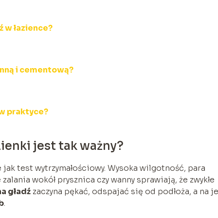
 w łazience?
enną i cementową?
 w praktyce?
ienki jest tak ważny?
 jak test wytrzymałościowy. Wysoka wilgotność, para
 zalania wokół prysznica czy wanny sprawiają, że zwykłe
na gładź
zaczyna pękać, odspajać się od podłoża, a na je
b
.