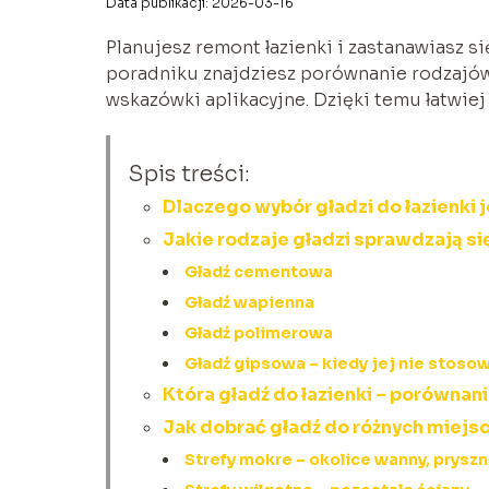
Data publikacji: 2026-03-16
Planujesz remont łazienki i zastanawiasz si
poradniku znajdziesz porównanie rodzajów 
wskazówki aplikacyjne. Dzięki temu łatwiej 
Spis treści:
Dlaczego wybór gładzi do łazienki 
Jakie rodzaje gładzi sprawdzają si
Gładź cementowa
Gładź wapienna
Gładź polimerowa
Gładź gipsowa – kiedy jej nie stoso
Która gładź do łazienki – porówna
Jak dobrać gładź do różnych miejsc
Strefy mokre – okolice wanny, pryszn