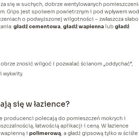
za się w suchych, dobrze wentylowanych pomieszczeni
iwem. Gips jest spoiwem powietrznym i pod wpływem wod
czeniach o podwyższonej wilgotności – zwłaszcza słabo
zania:
gładź cementowa
,
gładź wapienna
lub
gładź
dobrze znosić wilgoć i pozwalać ścianom „oddychać”,
i wykwity.
ają się w łazience?
tóre producenci polecają do pomieszczeń mokrych i
zczalnością, łatwością aplikacji i ceną. W łazience
,
wapienną
i
polimerową
, a gładź gipsową tylko w ściśle