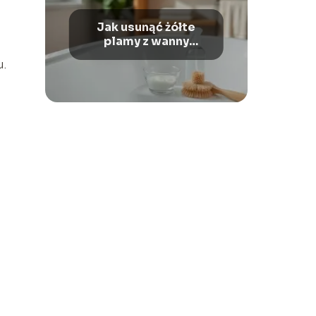
Jak usunąć żółte
plamy z wanny
akrylowej?
u.