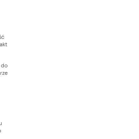
ść
akt
 do
rze
u
o